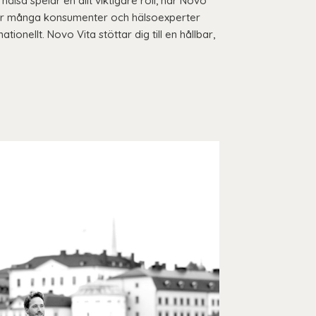
hälsa spelar en allt viktigare roll, har Novo
 för många konsumenter och hälsoexperter
tionellt. Novo Vita stöttar dig till en hållbar,