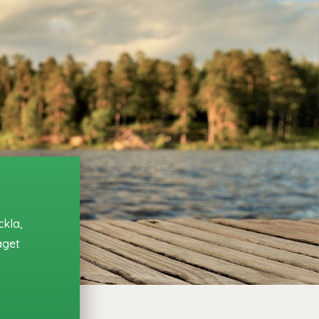
ckla,
aget