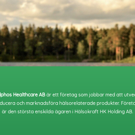
lphos Healthcare AB
är ett företag som jobbar med att utve
ducera och marknadsföra hälsorelaterade produkter. Föret
är den största enskilda ägaren i Hälsokraft HK Holding AB.