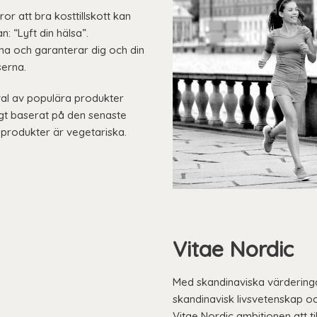
ror att bra kosttillskott kan
n: “Lyft din hälsa”.
rna och garanterar dig och din
serna.
val av populära produkter
igt baserat på den senaste
produkter är vegetariska.
Vitae Nordic
Med skandinaviska värdering
skandinavisk livsvetenskap o
Vitae Nordic ambitionen att t