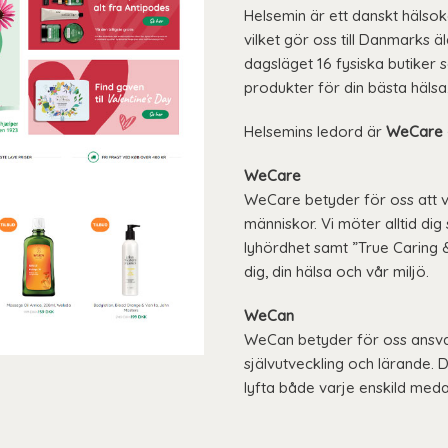
Helsemin är ett danskt hälsok
vilket gör oss till Danmarks ä
dagsläget 16 fysiska butiker
produkter för din bästa hälsa
Helsemins ledord är
WeCare 
WeCare
WeCare betyder för oss att 
människor. Vi möter alltid d
lyhördhet samt ”True Caring &
dig, din hälsa och vår miljö.
WeCan
WeCan betyder för oss ansv
självutveckling och lärande. 
lyfta både varje enskild med