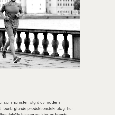
ar som hörnsten, styrd av modern
ch banbrytande produktionsteknologi, har
illhandahålla hälsoprodukter av högsta