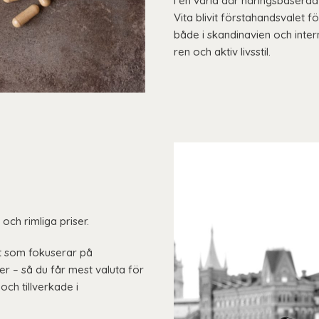
I en värld där näringsbaserad 
Vita blivit förstahandsvalet
både i skandinavien och interna
ren och aktiv livsstil.
och rimliga priser.
tt som fokuserar på
er – så du får mest valuta för
ch tillverkade i