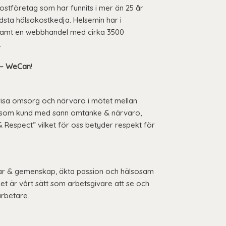
ostföretag som har funnits i mer än 25 år
ldsta hälsokostkedja. Helsemin har i
 samt en webbhandel med cirka 3500
.
– WeCan
!
visa omsorg och närvaro i mötet mellan
ig som kund med sann omtanke & närvaro,
 Respect” vilket för oss betyder respekt för
ar & gemenskap, äkta passion och hälsosam
Det är vårt sätt som arbetsgivare att se och
arbetare.